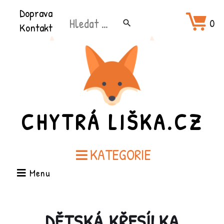
Přeškočit
Doprava
Hledat:
na
0
search
Kontakt
obsah
CHYTRÁ LIŠKA.CZ
KATEGORIE
Menu
DĚTSKÁ KŘESÍLKA