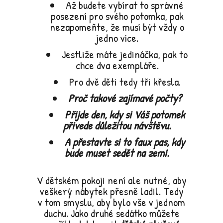
Až budete vybírat to správné
posezení pro svého potomka, pak
nezapomeňte, že musí být vždy o
jedno více.
Jestliže máte jedináčka, pak to
chce dva exempláře.
Pro dvě děti tedy tři křesla.
Proč takové zajímavé počty?
Přijde den, kdy si Váš potomek
přivede důležitou návštěvu.
A přestavte si to faux pas, kdy
bude muset sedět na zemi.
V dětském pokoji není ale nutné, aby
veškerý nábytek přesně ladil. Tedy
v tom smyslu, aby bylo vše v jednom
duchu. Jako druhé sedátko můžete