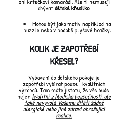
ani krtečkovi kamarádi. Ale ti nemusejí
obývat
dětské křesílko
.
Mohou být jako motiv například na
puzzle nebo v podobě plyšové hračky.
KOLIK JE ZAPOTŘEBÍ
KŘESEL?
Vybavení do dětského pokoje je
zapotřebí vybírat pouze i kvalitních
výrobců. Tam máte jistotu, že vše bude
nejen
kvalitní z hlediska bezpečnosti, ale
také nevyvolá Vašemu dítěti žádné
alergické nebo jiné zdraví ohrožující
reakce.