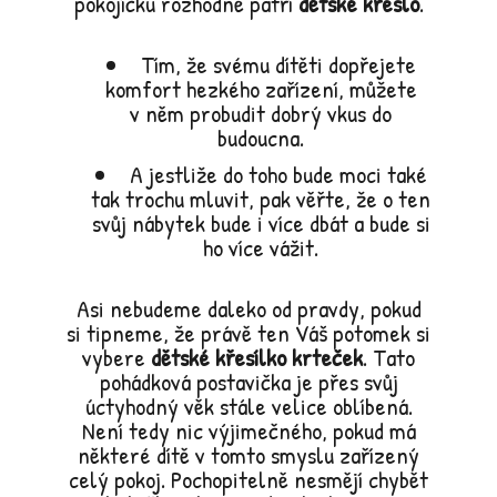
pokojíčku rozhodně patří
dětské křeslo
.
Tím, že svému dítěti dopřejete
komfort hezkého zařízení, můžete
v něm probudit dobrý vkus do
budoucna.
A jestliže do toho bude moci také
tak trochu mluvit, pak věřte, že o ten
svůj nábytek bude i více dbát a bude si
ho více vážit.
Asi nebudeme daleko od pravdy, pokud
si tipneme, že právě ten Váš potomek si
vybere
dětské křesílko krteček
. Tato
pohádková postavička je přes svůj
úctyhodný věk stále velice oblíbená.
Není tedy nic výjimečného, pokud má
některé dítě v tomto smyslu zařízený
celý pokoj. Pochopitelně nesmějí chybět