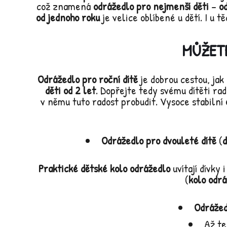
což znamená
odrážedlo pro nejmenší děti
–
o
od jednoho roku
je velice oblíbené u dětí. I u 
MŮŽETE
Odrážedlo pro roční dítě
je dobrou cestou, jak
děti od 2 let
. Dopřejte tedy svému dítěti ra
v němu tuto radost probudit. Vysoce stabilní
Odrážedlo pro dvouleté dítě
(
d
Praktické dětské kolo odrážedlo
uvítají dívky 
(
kolo odrá
Odrážed
Až te