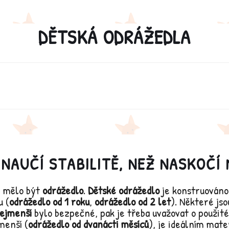
DĚTSKÁ ODRÁŽEDLA
 NAUČÍ STABILITĚ, NEŽ NASKOČÍ
y mělo být
odrážedlo
.
Dětské odrážedlo
je konstruováno 
u (
odrážedlo od 1 roku
,
odrážedlo od 2 let
). Některé jso
nejmenší
bylo bezpečné, pak je třeba uvažovat o použit
menší (
odrážedlo od dvanácti měsíců
), je ideálním mat