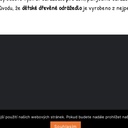
důvodu, že
dětské dřevěné odrážedlo
je vyrobeno z nejpe
jší použití našich webových stránek. Pokud budete nadále prohlížet naš
 Chytraliska.cz - Všechna práva vyhrazena. Icon made by
Souhlasím
Freepik
from
www.flatic