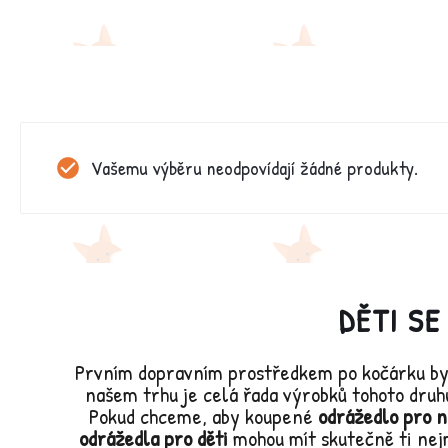
Vašemu výběru neodpovídají žádné produkty.
DĚTI SE
Prvním dopravním prostředkem po kočárku b
našem trhu je celá řada výrobků tohoto druh
Pokud chceme, aby koupené
odrážedlo pro 
odrážedla pro děti
mohou mít skutečně ti nej