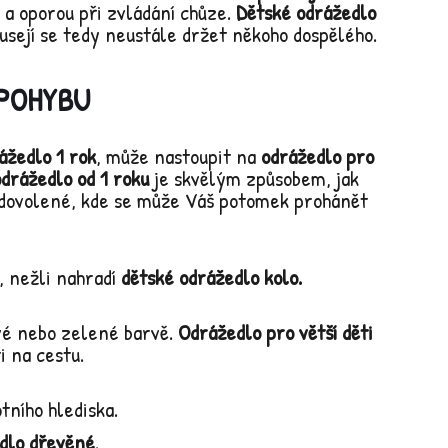
a oporou při zvládání chůze.
Dětské odrážedlo
musejí se tedy neustále držet někoho dospělého.
 POHYBU
ážedlo 1 rok
, může nastoupit na
odrážedlo pro
drážedlo od 1 roku
je skvělým způsobem, jak
 dovolené, kde se může Váš potomek prohánět
 nežli nahradí
dětské odrážedlo kolo.
vé nebo zelené barvě.
Odrážedlo pro větší děti
i na cestu.
tního hlediska.
dlo dřevěné
.