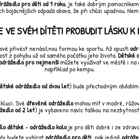
drážedlo pro děti od 1 roku
, je také dobrým pomocníkem 
těch bojácnějších odpadá obava, že při chůzi upadnou. Ne
 VE SVÉM DÍTĚTI PROBUDIT LÁSKU K
 své přivést nenásilnou formou ke sportu. Až opustí
odr
dost z pohybu už od samého počátku jeho života.
Dětské o
odrážedlo pro nejmenší
můžete využívat ve městě i na
například po kempu.
ětské odrážedlo od dvou let
) bude přechodným obdobím,
i kluci. Své
dřevěné odrážedlo
mohou mít v modré, růžo
žedlo od 2 let
) je vybaveno navíc taškou na nezbytnost
lo dětské
–
odrážedlo kolo
je pro děti dobré i ze zdravo
dy budete vybírat
odrážedlo pro děti
, pak jedině
odráže