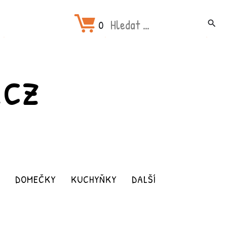
Hledat:
0
search
.CZ
DOMEČKY
KUCHYŇKY
DALŠÍ