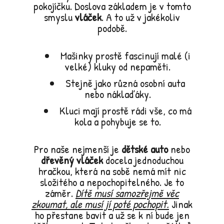
pokojíčku. Doslova základem je v tomto
smyslu
vláček
. A to už v jakékoliv
podobě.
Mašinky prostě fascinují malé (i
velké) kluky od nepaměti.
Stejně jako různá osobní auta
nebo náklaďáky.
Kluci mají prostě rádi vše, co má
kola a pohybuje se to.
Pro naše nejmenší je
dětské auto
nebo
dřevěný vláček
docela jednoduchou
hračkou, která na sobě nemá mít nic
složitého a nepochopitelného. Je to
záměr.
Dítě musí samozřejmě věc
zkoumat, ale musí jí poté pochopit.
Jinak
ho přestane bavit a už se k ní bude jen