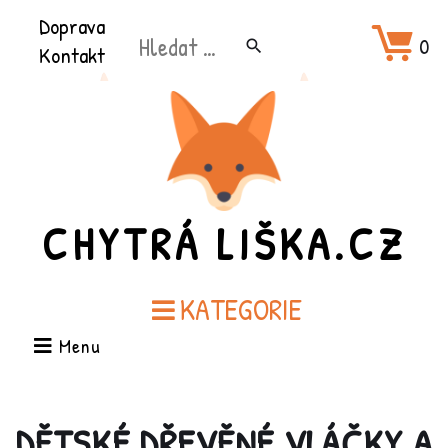
Přeškočit
Doprava
Hledat:
na
0
search
Kontakt
obsah
CHYTRÁ LIŠKA.CZ
KATEGORIE
Menu
DĚTSKÉ DŘEVĚNÉ VLÁČKY A