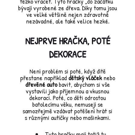
těžko vracet. Tyto hračky „do začátku“
bývají vyrobené ze dřeva. Díky tomu jsou
ve velké většině nejen zdravotně
nezávadné, ale také velice hezké.
NEJPRVE HRAČKA, POTÉ
DEKORACE
Není problém si poté, když dítě
přestane například
dětský vláček
nebo
dřevěné auto
bavit, abychom si vše
vystavili jako příjemnou a vkusnou
dekoraci. Poté, co děti odrostou
batolecímu věku, nemusejí se
samozřejmě vzdávat potěšení hrát si
s různými autíčky nebo mašinkami.
Tyto hračky mají totiž tu