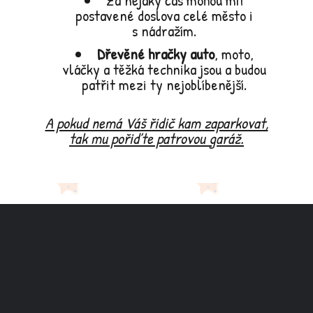
Za nějaký čas mohou mít
postavené doslova celé město i
s nádražím.
Dřevěné hračky auto
, moto,
vláčky a těžká technika jsou a budou
patřit mezi ty nejoblíbenější.
A pokud nemá Váš řidič kam zaparkovat,
tak mu pořiďte patrovou garáž.