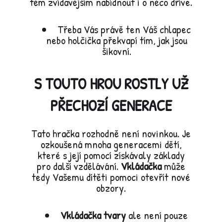
těm zvídavějším nabídnout i o něco dříve.
Třeba Vás právě ten Váš chlapec
nebo holčička překvapí tím, jak jsou
šikovní.
S TOUTO HROU ROSTLY UŽ
PŘECHOZÍ GENERACE
Tato hračka rozhodně není novinkou. Je
ozkoušená mnoha generacemi dětí,
které s její pomocí získávaly základy
pro další vzdělávání.
Vkládačka
může
tedy Vašemu dítěti pomoci otevřít nové
obzory.
Vkládačka tvary
ale není pouze