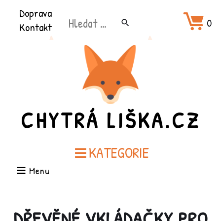
Přeškočit
Doprava
Hledat:
na
0
search
Kontakt
obsah
CHYTRÁ LIŠKA.CZ
KATEGORIE
Menu
DŘEVĚNÉ VKLÁDAČKY PRO