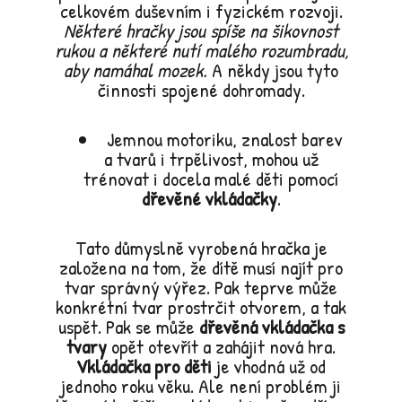
celkovém duševním i fyzickém rozvoji.
Některé hračky jsou spíše na šikovnost
rukou a některé nutí malého rozumbradu,
aby namáhal mozek.
A někdy jsou tyto
činnosti spojené dohromady.
Jemnou motoriku, znalost barev
a tvarů i trpělivost, mohou už
trénovat i docela malé děti pomocí
dřevěné vkládačky
.
Tato důmyslně vyrobená hračka je
založena na tom, že dítě musí najít pro
tvar správný výřez. Pak teprve může
konkrétní tvar prostrčit otvorem, a tak
uspět. Pak se může
dřevěná vkládačka s
tvary
opět otevřít a zahájit nová hra.
Vkládačka pro děti
je vhodná už od
jednoho roku věku. Ale není problém ji