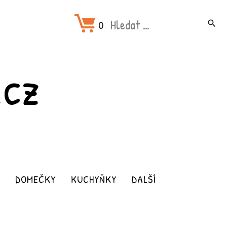
Hledat:
0
search
.CZ
DOMEČKY
KUCHYŇKY
DALŠÍ