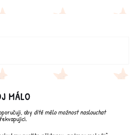
OJ MÁLO
oporučují, aby
dítě mělo možnost naslouchat
ekvapující.