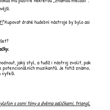
pokud mu pustíte některou „známou melodii“.
ější.
t?
Kupovat drahé hudební nástroje by bylo asi
ušet?
ačky.
nout, jaký styl, a tudíž i nástroj zvolit, pak
íce potencionálních muzikantů. Je totiž známo,
 vyřeší.
ylofon s osmi tóny a dvěma paličkami, triangl,