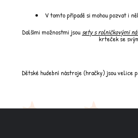
V tomto případě si mohou pozvat i n
Dalšími možnostmi jsou
sety s rolničkovými ná
krteček se svý
Dětské hudební nástroje (hračky) jsou velice 