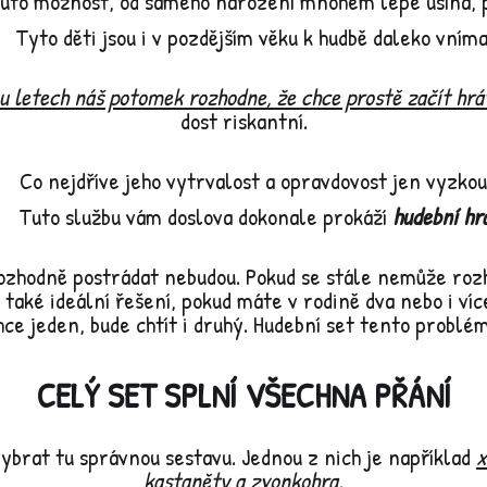
tuto možnost, od samého narození mnohem lépe usíná, 
Tyto děti jsou i v pozdějším věku k hudbě daleko vnímav
ou letech náš potomek rozhodne, že chce prostě začít hrá
dost riskantní.
Co nejdříve jeho vytrvalost a opravdovost jen vyzko
Tuto službu vám doslova dokonale prokáží
hudební hr
ozhodně postrádat nebudou. Pokud se stále nemůže rozhod
o také ideální řešení, pokud máte v rodině dva nebo i v
hce jeden, bude chtít i druhý. Hudební set tento problém
CELÝ SET SPLNÍ VŠECHNA PŘÁNÍ
vybrat tu správnou sestavu. Jednou z nich je například
x
kastaněty a zvonkohra.