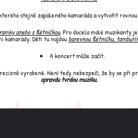
ěkterého stejně zapáleného kamaráda a vytvořit rovnou
ramky anebo s flétničkou
. Pro docela malé muzikanty je
mi kamarády. Děti tu najdou
barevnou flétničku, tamburí
A koncert může začít.
precizně vyrobené. Není tedy nebezpečí, že by se při p
opravdu tvrdou muziku.