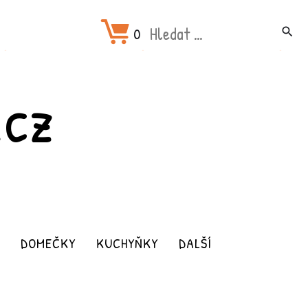
Hledat:
0
search
.CZ
DOMEČKY
KUCHYŇKY
DALŠÍ