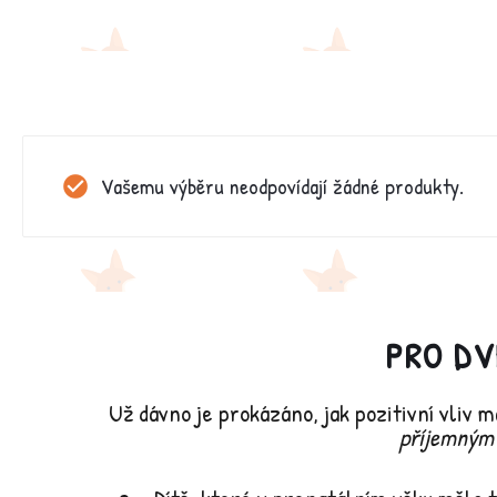
Vašemu výběru neodpovídají žádné produkty.
PRO DV
Už dávno je prokázáno, jak pozitivní vliv m
příjemným