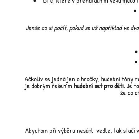
Dítě, které v prenatálním věku mělo 
Jenže co si počít, pokud se už například ve dv
Ačkoliv se jedná jen o hračky, hudební tóny r
je dobrým řešením
hudební set pro děti
. Je t
že co c
Abychom při výběru nesáhli vedle, tak stačí 