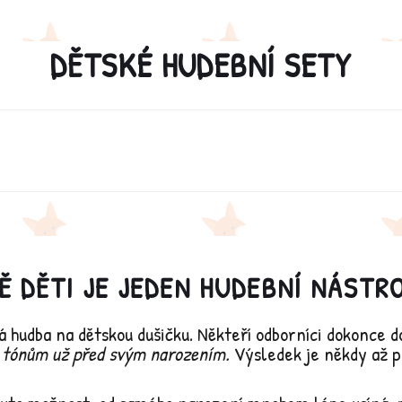
DĚTSKÉ HUDEBNÍ SETY
Ě DĚTI JE JEDEN HUDEBNÍ NÁSTR
á hudba na dětskou dušičku. Někteří odborníci dokonce d
 tónům už před svým narozením.
Výsledek je někdy až př