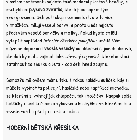
v našem sortimentu najdete také moderní plastové hračky, a
nechybí ani
plyšová zvířátka
, která jsou naprostým
evergreenem. Děti potřebují rozmanitost, a o to více
v hračkách, milují veselé barvy, a proto u nás najdete
především veselé barvičky a motivy. Pokud byste chtěli
vylepšit například
interiér dětského pokojíčku
, určitě Vám
můžeme doporučit
veselé věšáčky
na oblečení či jiné drobnosti,
ale děti by mohl zajímat také
závěsný papoušek
, kterého stačí
zatáhnout za šňůrku a létá – což děti ihned zaujme.
Samozřejmě ovšem máme také širokou nabídku autíček, kdy si
můžete vybírat ta policejní, hasičská nebo například míchačku,
se kterými si vyhrají jak chlapečci, tak i holčičky. Naopak spíše
holčičky ocení krásnou a vybavenou kuchyňku, ve které mohou
vesele vařit a péct pro celou rodinu.
MODERNÍ DĚTSKÁ KŘESÍLKA