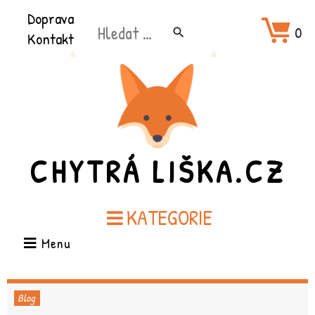
Přeškočit
Doprava
Hledat:
na
0
search
Kontakt
obsah
CHYTRÁ LIŠKA.CZ
KATEGORIE
Menu
Blog