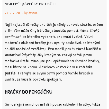
NEJLEPŠÍ DÁREČKY PRO DĚTI
27. 2. 2020
by
devene
Najít nejlepší dárečky pro děti je někdy opravdu složité, ovšem
s tím Vám může Chytrá liška jednoduše pomoci. Máme
široký
sortiment
, ze kterého vyberete pro malé i velké. Velmi
moderní a oblíbené hračky jsou nyní ty edukativní, se kterými
se děti nenásilně vzdělávají. Pro menší jsou tu různá bludiště a
motorické labyrinty
, díky kterým se rozvíjí právě jemná
motorika dítěte. Mimo jiné jsou opět moderní dřevěné hračky,
mezi které se kromě klasických kostiček a věží řadí také
puzzle
. Trénujte se svými dětmi pomocí těchto hraček a
uvidíte, že budete opravdu spokojeni.
HRAČKY DO POKOJÍČKU
Samozřejmě nemohou mít děti pouze edukativní hračky, takže