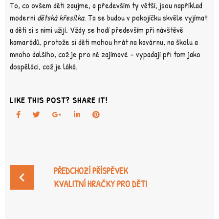
To, co ovšem děti zaujme, a především ty větší, jsou například
moderní
dětská křesílka
. Ta se budou v pokojíčku skvěle vyjímat
a děti si s nimi užijí. Vždy se hodí především při návštěvě
kamarádů, protože si děti mohou hrát na kavárnu, na školu a
mnoho dalšího, což je pro ně zajímavé – vypadají při tom jako
dospěláci, což je láká.
LIKE THIS POST? SHARE IT!
Facebook
Twitter
Google+
LinkedIn
Pinterest
NAVIGACE
PŘEDCHOZÍ PŘÍSPĚVEK
PRO
KVALITNÍ HRAČKY PRO DĚTI
PŘÍSPĚVEK