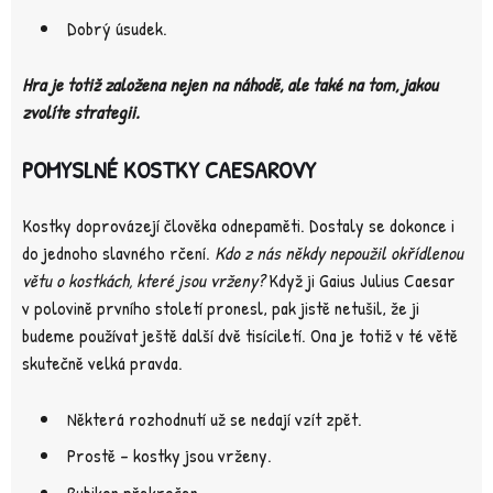
Dobrý úsudek.
Hra je totiž založena nejen na náhodě, ale také na tom, jakou
zvolíte strategii.
POMYSLNÉ KOSTKY CAESAROVY
Kostky doprovázejí člověka odnepaměti. Dostaly se dokonce i
do jednoho slavného rčení.
Kdo z nás někdy nepoužil okřídlenou
větu o kostkách, které jsou vrženy?
Když ji Gaius Julius Caesar
v polovině prvního století pronesl, pak jistě netušil, že ji
budeme používat ještě další dvě tisíciletí. Ona je totiž v té větě
skutečně velká pravda.
Některá rozhodnutí už se nedají vzít zpět.
Prostě – kostky jsou vrženy.
Rubikon překročen.