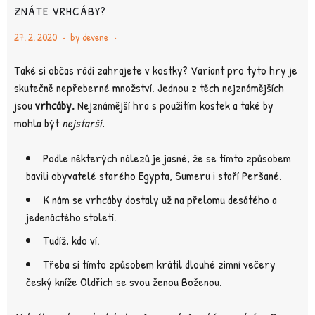
ZNÁTE VRHCÁBY?
27. 2. 2020
by
devene
Také si občas rádi zahrajete v kostky? Variant pro tyto hry je
skutečně nepřeberné množství. Jednou z těch nejznámějších
jsou
vrhcáby.
Nejznámější hra s použitím kostek a také by
mohla být
nejstarší.
Podle některých nálezů je jasné, že se tímto způsobem
bavili obyvatelé starého Egypta, Sumeru i staří Peršané.
K nám se vrhcáby dostaly už na přelomu desátého a
jedenáctého století.
Tudíž, kdo ví.
Třeba si tímto způsobem krátil dlouhé zimní večery
český kníže Oldřich se svou ženou Boženou.