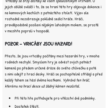
Vrhcáby se brzy dostaly ke všem společenským vrstvám.
O
jejich oblibě svědčí i to, že se hraní této hry objevuje dokonce i
na kamnových kachlích z patnáctého století. Výjev ale
rozhodně nezobrazuje poklidně sedící hráče. Hráči,
pravděpodobně posíleni nějakým lahodným mokem, se prostě
v mezihře poprali v hospodě.
POZOR – VRHCÁBY JSOU HAZARD!
Přesto, že jsou vrhcáby počítány mezi hazardní hry, v mnoha
rodinách nechybí. Smyslem hry je odvést svých patnáct
kamenů po předem určené dráze do svého chlívečku a poté
s nimi odejít z hrací desky. Hráči se pochopitelně střídají a před
každý tahem se hází dvěma kostkami.
Vyhrává ten hráč,
kterému na hrací desce už žádný kámen nezůstal.
Při této hře potřebujete pro vítězství dvě podmínky.
Dostatek štěstí.