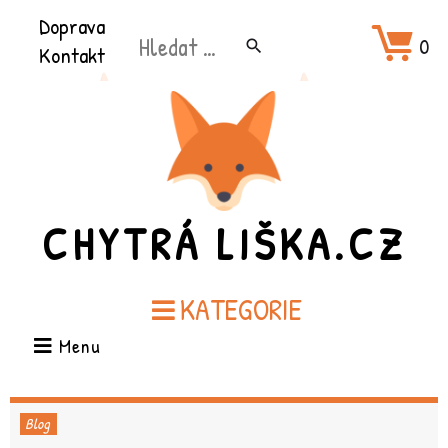
Přeškočit
Doprava
Hledat:
na
0
search
Kontakt
obsah
CHYTRÁ LIŠKA.CZ
KATEGORIE
Menu
Blog